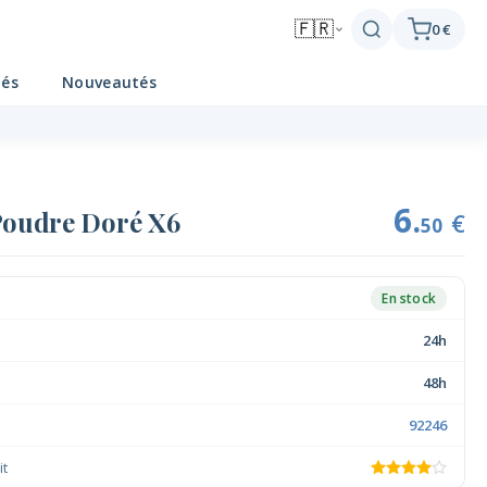
🇫🇷
0 €
tés
Nouveautés
6.
Poudre Doré X6
€
50
En stock
24h
48h
92246
it