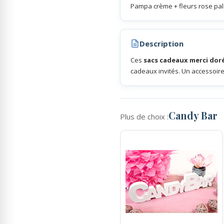
Pampa crème + fleurs rose pale
Rubans Tulle Organdi
Description
Scrapbooking, Loisirs Créatifs
Ces
sacs cadeaux merci dor
cadeaux invités. Un accessoire
Candy Bar
Plus de choix :