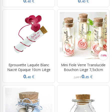
0.
0.
€
€
40
40
Eprouvette Laquée Blanc
Mini Fiole Verre Translucide
Nacré Opaque 10cm Liège
Bouchon Liege 7,5x3cm
0.
0.
€
€
40
85
0,99 €