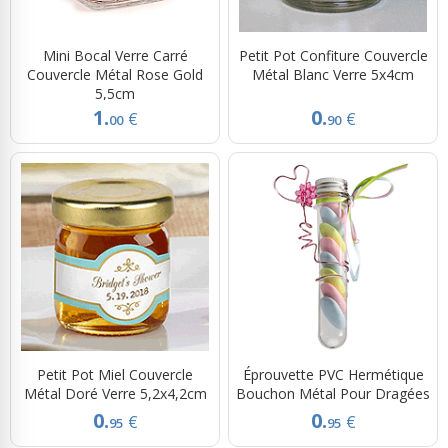
Mini Bocal Verre Carré
Petit Pot Confiture Couvercle
Couvercle Métal Rose Gold
Métal Blanc Verre 5x4cm
5,5cm
1.
0.
€
€
00
90
Petit Pot Miel Couvercle
Éprouvette PVC Hermétique
Métal Doré Verre 5,2x4,2cm
Bouchon Métal Pour Dragées
0.
0.
€
€
95
95