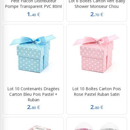
Petit Flacon Distributeur
Lot 6 Boîtes Carton Vert Baby
Pompe Transparent PVC 80ml
Shower Monsieur Chou
1.
2.
€
€
40
70
Lot 10 Contenants Dragées
Lot 10 Boîtes Carton Pois
Carton Bleu Pois Pastel +
Rose Pastel Ruban Satin
Ruban
2.
2.
€
€
80
80