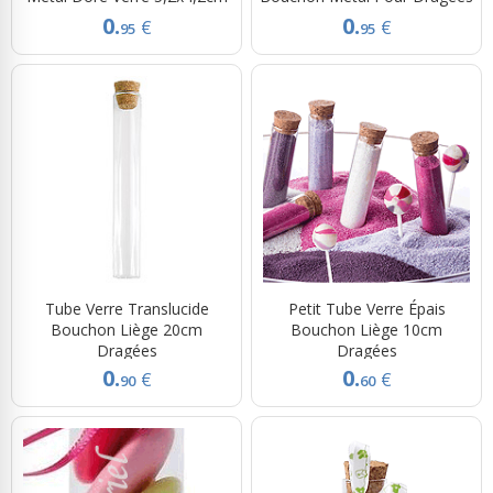
0.
0.
€
€
95
95
Tube Verre Translucide
Petit Tube Verre Épais
Bouchon Liège 20cm
Bouchon Liège 10cm
Dragées
Dragées
0.
0.
€
€
90
60