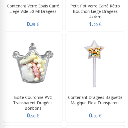
Contenant Verre Épais Carré
Petit Pot Verre Carré Rétro
Liège Vide 50 Ml Dragées
Bouchon Liège Dragées
4x4cm
0.
1.
€
€
85
20
Boîte Couronne PVC
Contenant Dragées Baguette
Transparent Dragées
Magique Plexi Transparent
Bonbons
0.
0.
€
€
50
95