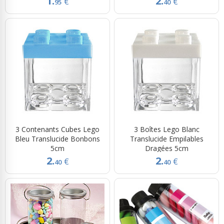
1.
2.
€
€
95
40
3 Contenants Cubes Lego
3 Boîtes Lego Blanc
Bleu Translucide Bonbons
Translucide Empilables
5cm
Dragées 5cm
2.
2.
€
€
40
40