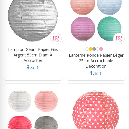
Lampion Géant Papier Gris
+3
Argent 50cm Diam À
Lanterne Ronde Papier Léger
Accrocher
25cm Accrochable
Décoration
3.
€
50
1.
€
70