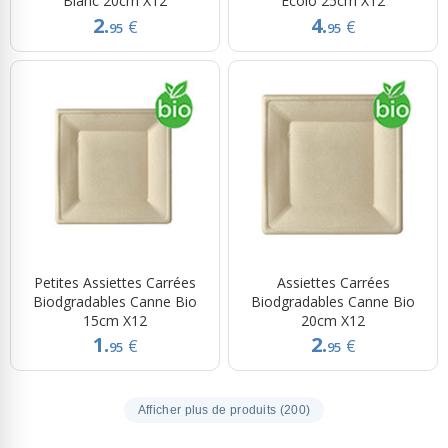
Blanc 20cm X12
Écolo 25cm X12
2.
4.
€
€
95
95
Petites Assiettes Carrées
Assiettes Carrées
Biodgradables Canne Bio
Biodgradables Canne Bio
15cm X12
20cm X12
1.
2.
€
€
95
95
Afficher plus de produits (200)