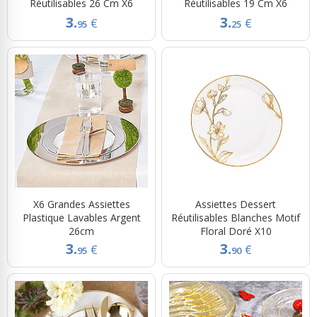
Réutilisables 26 Cm X6
Réutilisables 19 Cm X6
3.
3.
€
€
95
25
X6 Grandes Assiettes
Assiettes Dessert
Plastique Lavables Argent
Réutilisables Blanches Motif
26cm
Floral Doré X10
3.
3.
€
€
95
90