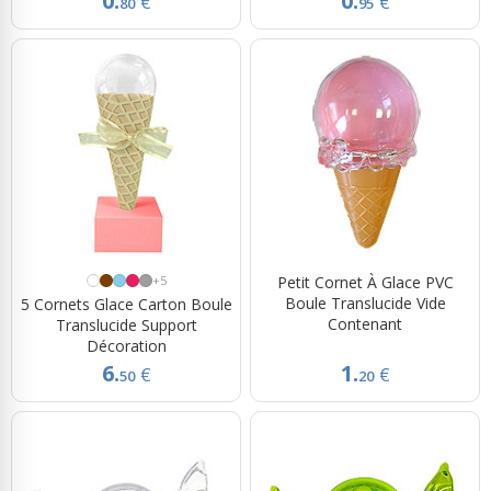
0.
0.
€
€
80
95
+5
Petit Cornet À Glace PVC
Boule Translucide Vide
5 Cornets Glace Carton Boule
Contenant
Translucide Support
Décoration
6.
1.
€
€
50
20