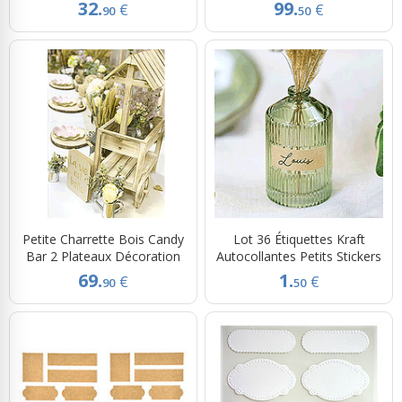
32.
99.
€
€
90
50
Petite Charrette Bois Candy
Lot 36 Étiquettes Kraft
Bar 2 Plateaux Décoration
Autocollantes Petits Stickers
69.
1.
€
€
90
50