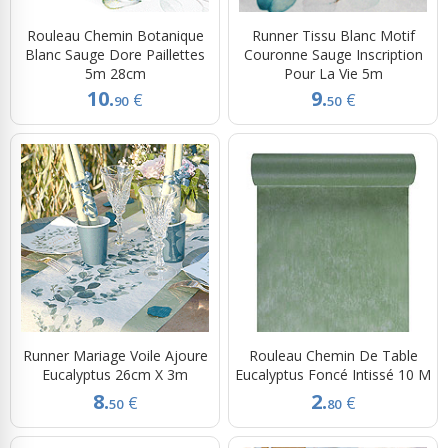
Rouleau Chemin Botanique
Runner Tissu Blanc Motif
Blanc Sauge Dore Paillettes
Couronne Sauge Inscription
5m 28cm
Pour La Vie 5m
10.
9.
€
€
90
50
Runner Mariage Voile Ajoure
Rouleau Chemin De Table
Eucalyptus 26cm X 3m
Eucalyptus Foncé Intissé 10 M
8.
2.
€
€
50
80