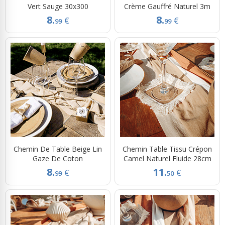
Vert Sauge 30x300
Crème Gauffré Naturel 3m
8.
8.
€
€
99
99
Chemin De Table Beige Lin
Chemin Table Tissu Crépon
Gaze De Coton
Camel Naturel Fluide 28cm
8.
11.
€
€
99
50