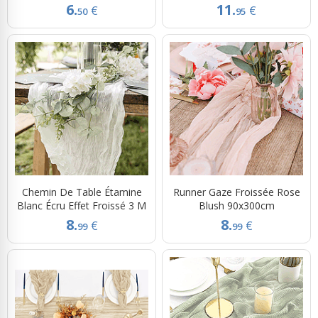
6.
11.
€
€
50
95
Chemin De Table Étamine
Runner Gaze Froissée Rose
Blanc Écru Effet Froissé 3 M
Blush 90x300cm
8.
8.
€
€
99
99