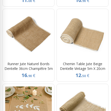
11.
10.
€
€
00
90
Runner Jute Naturel Bords
Chemin Table Jute Beige
Dentelle 36cm Champêtre 5m
Dentelle Vintage 5m X 20cm
16.
12.
€
€
90
50