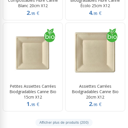
Compostables Fibre Canne
Biodgradables Fibre Canne
Blanc 20cm X12
Écolo 25cm X12
2.
4.
€
€
95
95
Petites Assiettes Carrées
Assiettes Carrées
Biodgradables Canne Bio
Biodgradables Canne Bio
15cm X12
20cm X12
1.
2.
€
€
95
95
Afficher plus de produits (200)