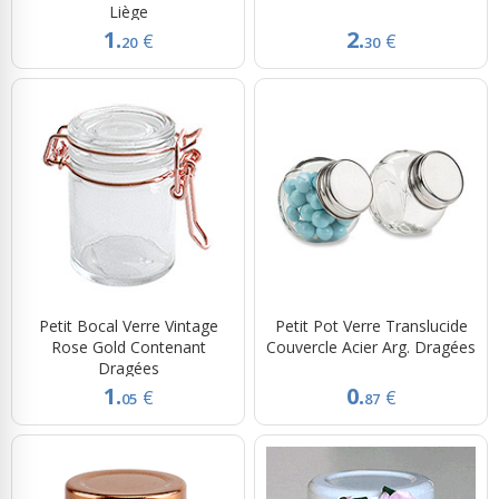
Liège
1.
2.
€
€
20
30
Petit Bocal Verre Vintage
Petit Pot Verre Translucide
Rose Gold Contenant
Couvercle Acier Arg. Dragées
Dragées
1.
0.
€
€
05
87