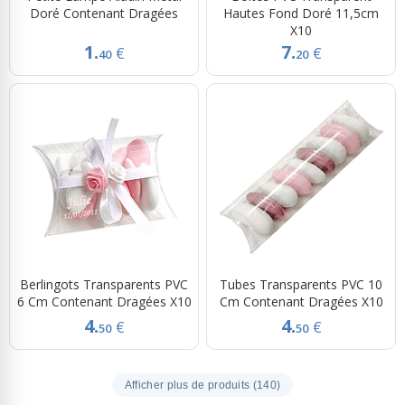
Doré Contenant Dragées
Hautes Fond Doré 11,5cm
X10
1.
7.
€
€
40
20
Berlingots Transparents PVC
Tubes Transparents PVC 10
6 Cm Contenant Dragées X10
Cm Contenant Dragées X10
4.
4.
€
€
50
50
Afficher plus de produits (140)