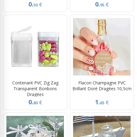
0.
0.
€
€
50
95
Contenant PVC Zig Zag
Flacon Champagne PVC
Transparent Bonbons
Brillant Doré Dragées 10,5cm
Dragées
0.
1.
€
€
80
65