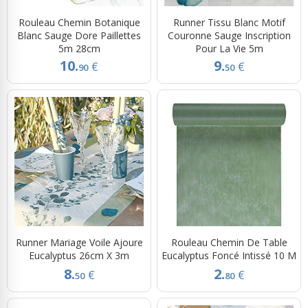
Rouleau Chemin Botanique
Runner Tissu Blanc Motif
Blanc Sauge Dore Paillettes
Couronne Sauge Inscription
5m 28cm
Pour La Vie 5m
10.
9.
€
€
90
50
Runner Mariage Voile Ajoure
Rouleau Chemin De Table
Eucalyptus 26cm X 3m
Eucalyptus Foncé Intissé 10 M
8.
2.
€
€
50
80