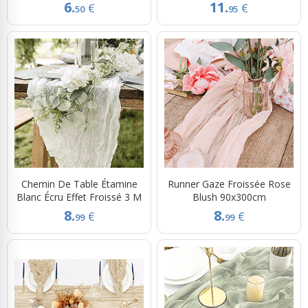
6.
11.
€
€
50
95
Chemin De Table Étamine
Runner Gaze Froissée Rose
Blanc Écru Effet Froissé 3 M
Blush 90x300cm
8.
8.
€
€
99
99