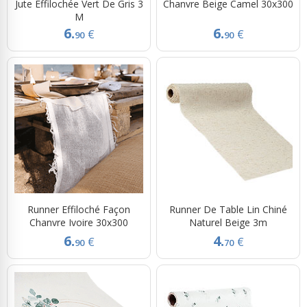
Jute Effilochée Vert De Gris 3
Chanvre Beige Camel 30x300
M
6.
6.
€
€
90
90
Runner Effiloché Façon
Runner De Table Lin Chiné
Chanvre Ivoire 30x300
Naturel Beige 3m
6.
4.
€
€
90
70