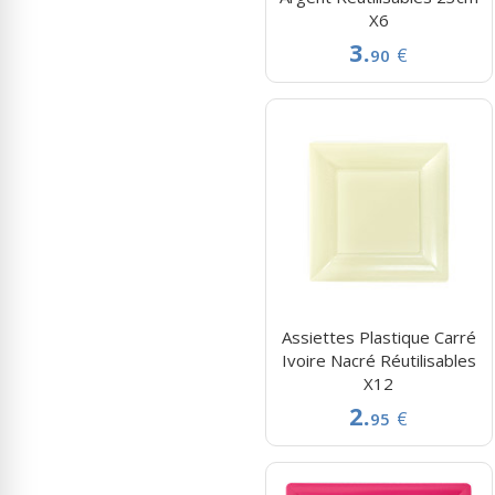
X6
3.
€
90
Assiettes Plastique Carré
Ivoire Nacré Réutilisables
X12
2.
€
95