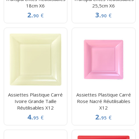
18cm X6
25,5cm X6
2.
3.
€
€
90
90
Assiettes Plastique Carré
Assiettes Plastique Carré
Ivoire Grande Taille
Rose Nacré Réutilisables
Réutilisables X12
X12
4.
2.
€
€
95
95