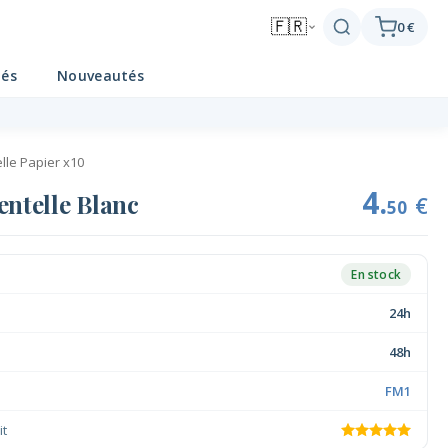
🇫🇷
0 €
tés
Nouveautés
lle Papier x10
4.
ntelle Blanc
€
50
En stock
24h
48h
FM1
it