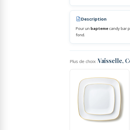
Rubans Tulle Organdi
Description
Pour un
bapteme
candy bar p
Scrapbooking, Loisirs Créatifs
fond.
Vaisselle, 
Plus de choix :