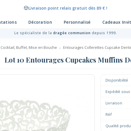
Livraison point relais gratuit dès 89 € !
Payez votre commande en 4X sans frais !
ntations
Décoration
Personnalisé
Cadeaux Invi
Le spécialiste de la
dragée communion
depuis 1999.
, Cocktail, Buffet, Mise en Bouche
Entourages Collerettes Cupcake Dente
Lot 10 Entourages Cupcakes Muffins De
Disponibilité
Expédié sous
Livraison
Réf
Qualité produ