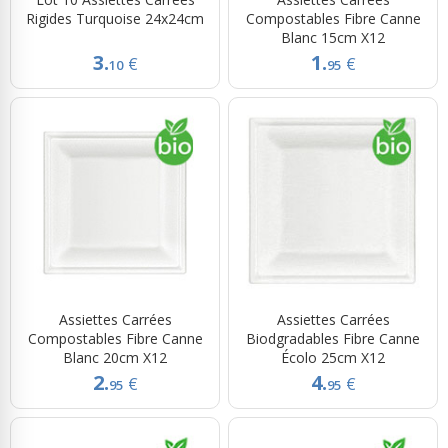
Rigides Turquoise 24x24cm
Compostables Fibre Canne
Blanc 15cm X12
3.
1.
€
€
10
95
Assiettes Carrées
Assiettes Carrées
Compostables Fibre Canne
Biodgradables Fibre Canne
Blanc 20cm X12
Écolo 25cm X12
2.
4.
€
€
95
95