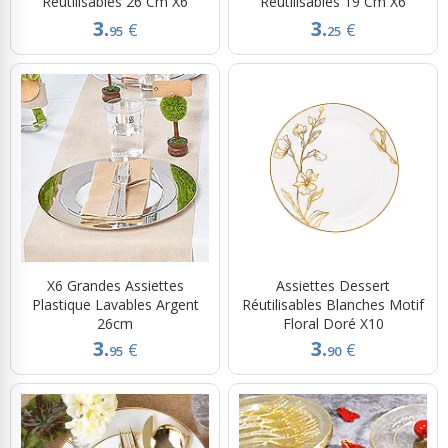
Réutilisables 26 Cm X6
Réutilisables 19 Cm X6
3.
3.
€
€
95
25
X6 Grandes Assiettes
Assiettes Dessert
Plastique Lavables Argent
Réutilisables Blanches Motif
26cm
Floral Doré X10
3.
3.
€
€
95
90