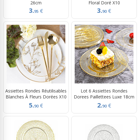
26cm
Floral Doré X10
3.
3.
€
€
95
90
Assiettes Rondes Réutilisables
Lot 6 Assiettes Rondes
Blanches À Fleurs Dorées X10
Dorees Paillettees Luxe 18cm
5.
2.
€
€
90
90