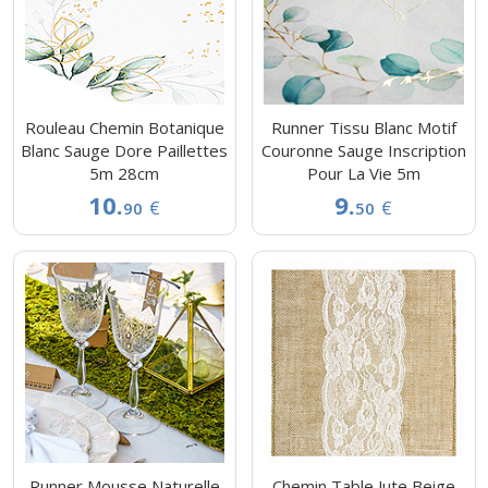
Rouleau Chemin Botanique
Runner Tissu Blanc Motif
Blanc Sauge Dore Paillettes
Couronne Sauge Inscription
5m 28cm
Pour La Vie 5m
10.
9.
€
€
90
50
Runner Mousse Naturelle
Chemin Table Jute Beige