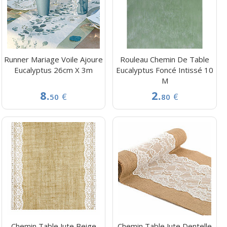
Runner Mariage Voile Ajoure
Rouleau Chemin De Table
Eucalyptus 26cm X 3m
Eucalyptus Foncé Intissé 10
M
8.
2.
€
€
50
80
Chemin Table Jute Beige
Chemin Table Jute Dentelle