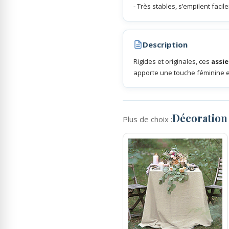
- Très stables, s’empilent facil
Rubans Tulle Organdi
Description
Scrapbooking, Loisirs Créatifs
Rigides et originales, ces
assie
apporte une touche féminine et
Décoration
Plus de choix :