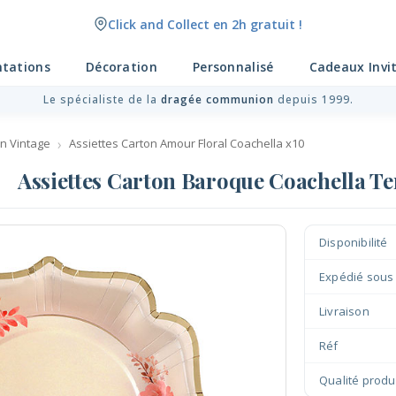
Click and Collect en 2h gratuit !
Livraison point relais gratuit dès 89 € !
ntations
Décoration
Personnalisé
Cadeaux Invi
Le spécialiste de la
dragée communion
depuis 1999.
n Vintage
Assiettes Carton Amour Floral Coachella x10
Assiettes Carton Baroque Coachella Te
Disponibilité
Expédié sous
Livraison
Réf
Qualité produ