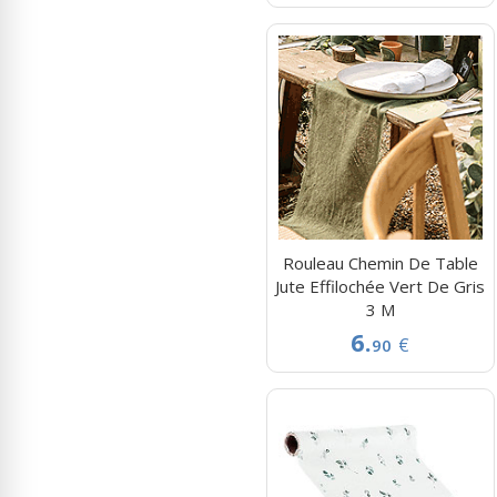
Rouleau Chemin De Table
Jute Effilochée Vert De Gris
3 M
6.
€
90