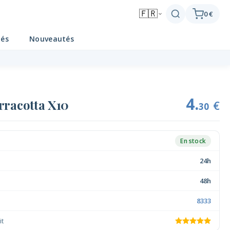
🇫🇷
0 €
tés
Nouveautés
4.
rracotta X10
€
30
En stock
24h
48h
8333
it