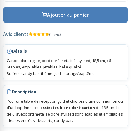
Ajouter au panier
Rubans Tulle Organdi
Scrapbooking, Loisirs Créatifs
Avis clients
(1 avis)
Détails
Carton blanc rigide, bord doré métalisé stylised, 18,5 cm, x6.
Stables, empilables, jetables, belle qualité.
Buffets, candy bar, thème gold, mariage/baptême.
Description
Pour une table de réception gold et chic lors d'une communion ou
d'un baptême, ces
assiettes blanc doré carton
de 18,5 cm (lot
de 6) avec bord métalisé doré stylised sont jetables et empilables.
Idéales entrées, desserts, candy bar.