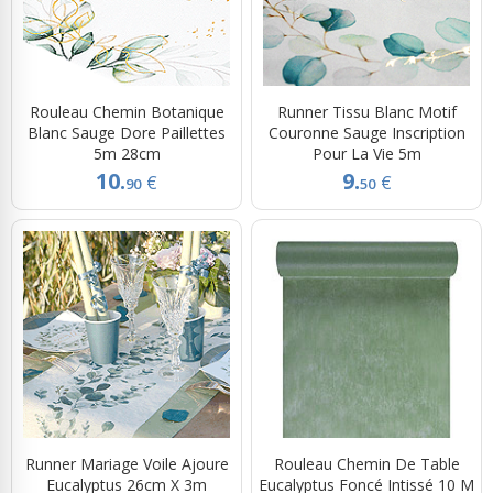
Rouleau Chemin Botanique
Runner Tissu Blanc Motif
Blanc Sauge Dore Paillettes
Couronne Sauge Inscription
5m 28cm
Pour La Vie 5m
10.
9.
€
€
90
50
Runner Mariage Voile Ajoure
Rouleau Chemin De Table
Eucalyptus 26cm X 3m
Eucalyptus Foncé Intissé 10 M