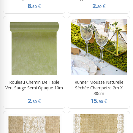
8.
2.
€
€
50
80
Rouleau Chemin De Table
Runner Mousse Naturelle
Vert Sauge Semi Opaque 10m
Séchée Champetre 2m X
30cm
2.
15.
€
€
80
90