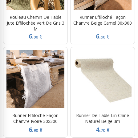
Rouleau Chemin De Table
Runner Effiloché Façon
Jute Effilochée Vert De Gris 3
Chanvre Beige Camel 30x300
M
6.
6.
€
€
90
90
Runner Effiloché Façon
Runner De Table Lin Chiné
Chanvre Ivoire 30x300
Naturel Beige 3m
6.
4.
€
€
90
70