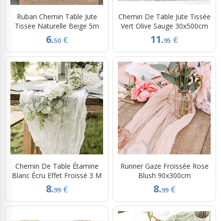
Ruban Chemin Table Jute
Chemin De Table Jute Tissée
Tissee Naturelle Beige 5m
Vert Olive Sauge 30x500cm
6.
11.
€
€
50
95
Chemin De Table Étamine
Runner Gaze Froissée Rose
Blanc Écru Effet Froissé 3 M
Blush 90x300cm
8.
8.
€
€
99
99