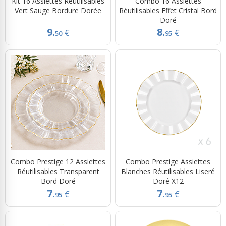
Kit 16 Assiettes Réutilisables
Combo 16 Assiettes
Vert Sauge Bordure Dorée
Réutilisables Effet Cristal Bord
Doré
9.
8.
€
€
50
95
Combo Prestige 12 Assiettes
Combo Prestige Assiettes
Réutilisables Transparent
Blanches Réutilisables Liseré
Bord Doré
Doré X12
7.
7.
€
€
95
95