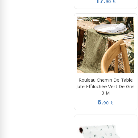
17.
€
90
Rouleau Chemin De Table
Jute Effilochée Vert De Gris
3 M
6.
€
90