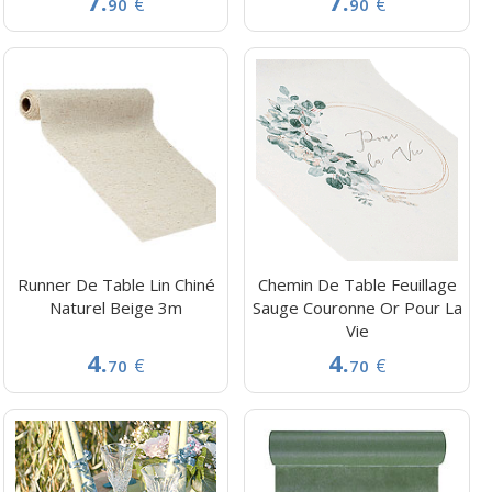
7.
7.
€
€
90
90
Runner De Table Lin Chiné
Chemin De Table Feuillage
Naturel Beige 3m
Sauge Couronne Or Pour La
Vie
4.
4.
€
€
70
70