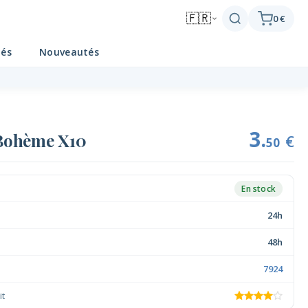
🇫🇷
0 €
tés
Nouveautés
3.
 Bohème X10
€
50
En stock
24h
48h
7924
it