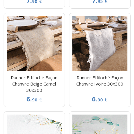
7.
7.
€
€
90
95
Runner Effiloché Façon
Runner Effiloché Façon
Chanvre Beige Camel
Chanvre Ivoire 30x300
30x300
6.
6.
€
€
90
90