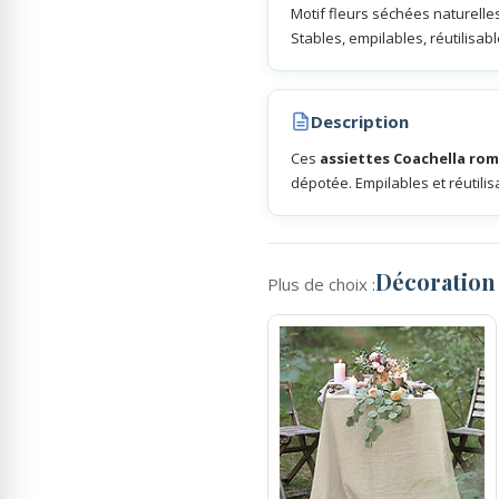
Motif fleurs séchées naturelles
Stables, empilables, réutilisabl
Rubans Tulle Organdi
Description
Scrapbooking, Loisirs Créatifs
Ces
assiettes Coachella ro
dépotée. Empilables et réutilis
Décoration
Plus de choix :