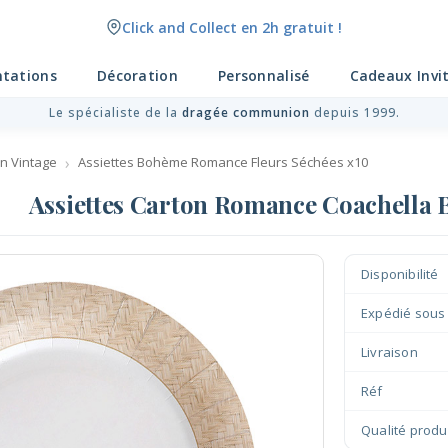
Click and Collect en 2h gratuit !
Livraison point relais gratuit dès 89 € !
ntations
Décoration
Personnalisé
Cadeaux Invi
Le spécialiste de la
dragée communion
depuis 1999.
n Vintage
Assiettes Bohème Romance Fleurs Séchées x10
Assiettes Carton Romance Coachella
Disponibilité
Expédié sous
Livraison
Réf
Qualité produ