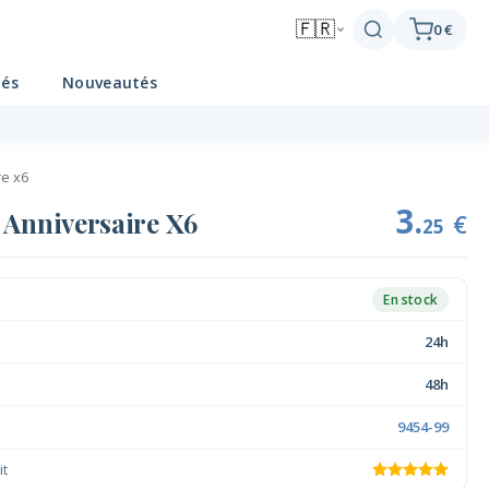
🇫🇷
0 €
tés
Nouveautés
re x6
3.
 Anniversaire X6
€
25
En stock
24h
48h
9454-99
it