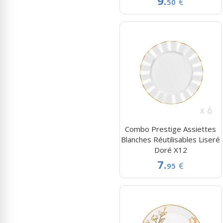
9.
€
50
Combo Prestige Assiettes
Blanches Réutilisables Liseré
Doré X12
7.
€
95