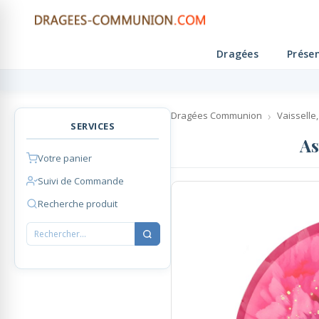
Dragées
Prése
Retour
Retour
Retour
Retour
Retour
Dragées
Présentations
Décoration
Personnalisé
Cadeaux Invités
Dragées Communion
Vaisselle
SERVICES
Dragées coeur
Compositions de dragées
Décoration de table
Contenants personnalisés
Cadeaux Invités
As
Votre panier
Dragées amande - chocolat
Marque-places, Pinces,
Brochettes bonbons, bouquets
Echantillons de dragées
Etiquettes Personnalisées
Suivi de Commande
Chevalets
bonbons
Recherche produit
Présentoirs à dragées
Ruban Personnalisé
Bougies de décoration
Mignonettes Alcool
Contenants dragées
Serviettes personnalisées
Décoration de gâteaux
Candy Bar, Bar à bonbons
Ambiance Thème Candy Bar