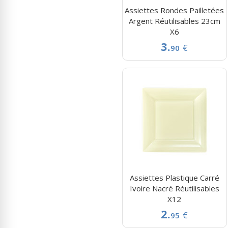
Assiettes Rondes Pailletées
Argent Réutilisables 23cm
X6
3.
€
90
Assiettes Plastique Carré
Ivoire Nacré Réutilisables
X12
2.
€
95