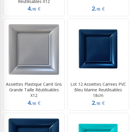
Réutilisables X12
4.
2.
€
€
95
95
Assiettes Plastique Carré Gris
Lot 12 Assiettes Carrees PVC
Grande Taille Réutilisables
Bleu Marine Reutilisables
X12
18cm
4.
2.
€
€
95
95