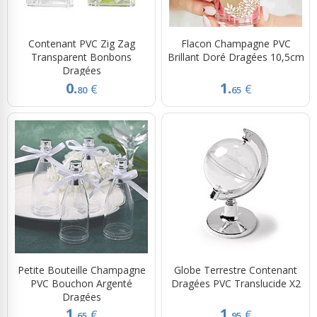
Contenant PVC Zig Zag
Flacon Champagne PVC
Transparent Bonbons
Brillant Doré Dragées 10,5cm
Dragées
0.
1.
€
€
80
65
Petite Bouteille Champagne
Globe Terrestre Contenant
PVC Bouchon Argenté
Dragées PVC Translucide X2
Dragées
1.
1.
€
€
65
95