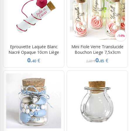
Eprouvette Laquée Blanc
Mini Fiole Verre Translucide
Nacré Opaque 10cm Liège
Bouchon Liege 7,5x3cm
0.
0.
€
€
40
85
0,99 €