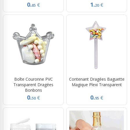
0.
1.
€
€
85
20
Boîte Couronne PVC
Contenant Dragées Baguette
Transparent Dragées
Magique Plexi Transparent
Bonbons
0.
0.
€
€
50
95