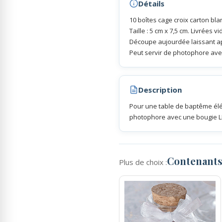
Détails
10 boîtes cage croix carton bla
Rubans Tulle Organdi
Taille : 5 cm x 7,5 cm. Livrées vi
Découpe aujourdée laissant a
Peut servir de photophore ave
Scrapbooking, Loisirs Créatifs
Description
Pour une table de baptême élé
photophore avec une bougie LE
Contenant
Plus de choix :