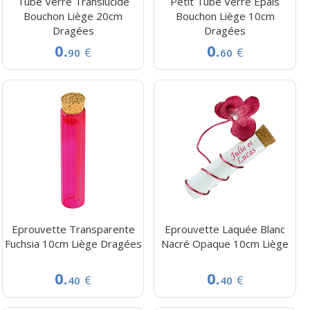
Tube Verre Translucide
Petit Tube Verre Épais
Bouchon Liège 20cm
Bouchon Liège 10cm
Dragées
Dragées
0.
0.
€
€
90
60
Eprouvette Transparente
Eprouvette Laquée Blanc
Fuchsia 10cm Liège Dragées
Nacré Opaque 10cm Liège
0.
0.
€
€
40
40