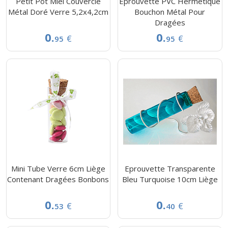
Petit Pot Miel Couvercle
Éprouvette PVC Hermétique
Métal Doré Verre 5,2x4,2cm
Bouchon Métal Pour
Dragées
0.
0.
€
€
95
95
Mini Tube Verre 6cm Liège
Eprouvette Transparente
Contenant Dragées Bonbons
Bleu Turquoise 10cm Liège
0.
0.
€
€
53
40