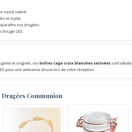
nc nacré satiné.
des et à plat.
pparaître vos dragées.
c bougie LED.
gante et soignée, ces
boîtes cage croix blanches satinées
sont idéales
D pour une ambiance douce lors de votre réception.
s Dragées Communion