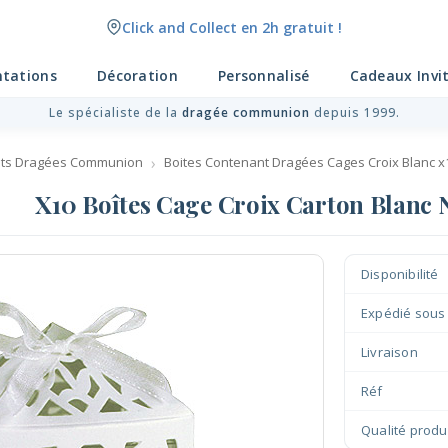
Click and Collect en 2h gratuit !
Livraison point relais gratuit dès 89 € !
ntations
Décoration
Personnalisé
Cadeaux Invi
Le spécialiste de la
dragée communion
depuis 1999.
ts Dragées Communion
Boites Contenant Dragées Cages Croix Blanc x
X10 Boîtes Cage Croix Carton Blanc 
Disponibilité
Expédié sous
Livraison
Réf
Qualité produ