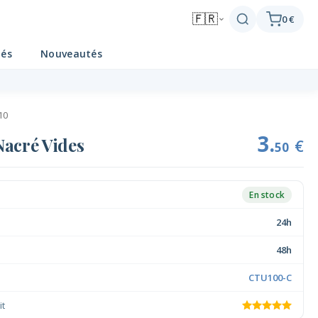
🇫🇷
0 €
tés
Nouveautés
10
3.
Nacré Vides
€
50
En stock
24h
48h
CTU100-C
it