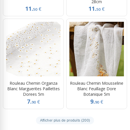
28cm
11.
11.
€
€
50
50
Rouleau Chemin Organza
Rouleau Chemin Mousseline
Blanc Marguerites Paillettes
Blanc Feuillage Dore
Dorees 5m
Botanique 5m
7.
9.
€
€
90
90
Afficher plus de produits (200)