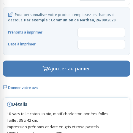
Pour personnaliser votre produit, remplissez les champs ci-
Rubans Tulle Organdi
dessous.
Par exemple : Communion de Nathan, 26/08/2028
Prénoms à imprimer
Scrapbooking, Loisirs Créatifs
Date à imprimer
Ajouter au panier
Donner votre avis
Détails
10 sacs toile coton lin bio, motif charleston années folles.
Taille : 38 x 42 cm.
Impression prénoms et date en gris et rose pastels.