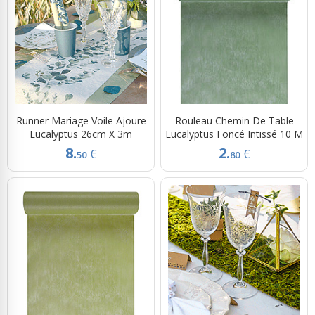
Runner Mariage Voile Ajoure
Rouleau Chemin De Table
Eucalyptus 26cm X 3m
Eucalyptus Foncé Intissé 10 M
8.
2.
€
€
50
80