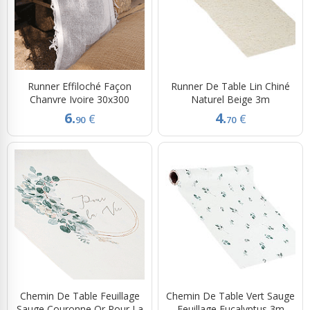
Runner Effiloché Façon
Runner De Table Lin Chiné
Chanvre Ivoire 30x300
Naturel Beige 3m
6.
4.
€
€
90
70
Chemin De Table Feuillage
Chemin De Table Vert Sauge
Sauge Couronne Or Pour La
Feuillage Eucalyptus 3m