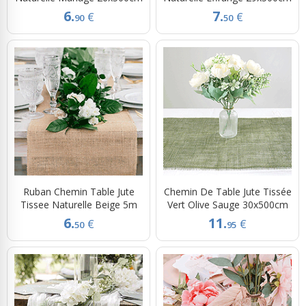
6.
7.
€
€
90
50
Ruban Chemin Table Jute
Chemin De Table Jute Tissée
Tissee Naturelle Beige 5m
Vert Olive Sauge 30x500cm
6.
11.
€
€
50
95