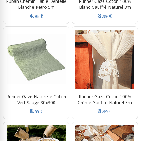
Ruban Chemin Table Dentelle
Runner Gaze Coton 100%
Blanche Retro 5m
Blanc Gauffré Naturel 3m
4.
8.
€
€
95
99
Runner Gaze Naturelle Coton
Runner Gaze Coton 100%
Vert Sauge 30x300
Crème Gauffré Naturel 3m
8.
8.
€
€
99
99