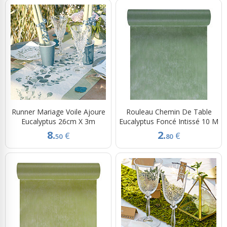
Runner Mariage Voile Ajoure
Rouleau Chemin De Table
Eucalyptus 26cm X 3m
Eucalyptus Foncé Intissé 10 M
8.
2.
€
€
50
80