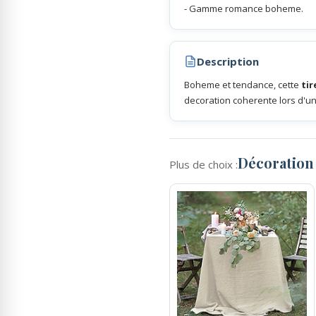
- Gamme romance boheme.
Rubans Tulle Organdi
Description
Scrapbooking, Loisirs Créatifs
Boheme et tendance, cette
tir
decoration coherente lors d'u
Décoration
Plus de choix :