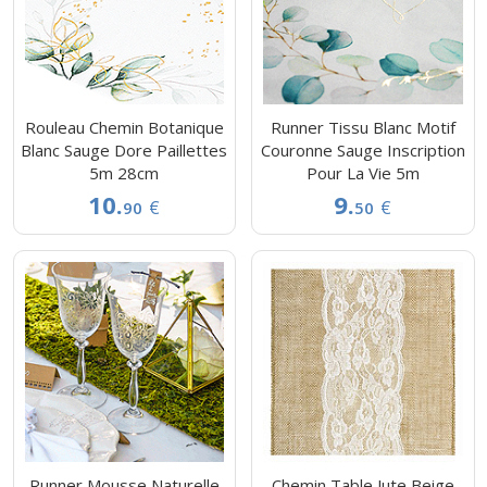
Rouleau Chemin Botanique
Runner Tissu Blanc Motif
Blanc Sauge Dore Paillettes
Couronne Sauge Inscription
5m 28cm
Pour La Vie 5m
10.
9.
€
€
90
50
Runner Mousse Naturelle
Chemin Table Jute Beige