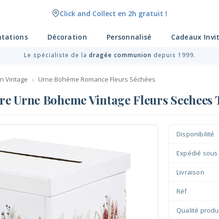
Click and Collect en 2h gratuit !
Livraison point relais gratuit dès 89 € !
ntations
Décoration
Personnalisé
Cadeaux Invi
Le spécialiste de la
dragée communion
depuis 1999.
n Vintage
Urne Bohème Romance Fleurs Séchées
ire Urne Boheme Vintage Fleurs Sechees
Disponibilité
Expédié sous
Livraison
Réf
Qualité produ