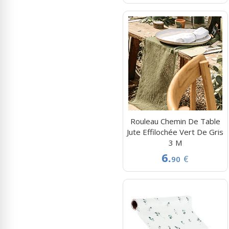
Rouleau Chemin De Table
Jute Effilochée Vert De Gris
3 M
6.
€
90