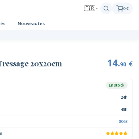
🇫🇷
0 €
tés
Nouveautés
14.
 Tressage 20x20cm
€
90
En stock
24h
48h
8063
it