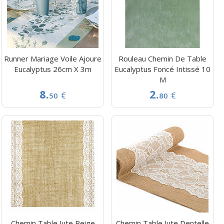
Runner Mariage Voile Ajoure
Rouleau Chemin De Table
Eucalyptus 26cm X 3m
Eucalyptus Foncé Intissé 10
M
8.
2.
€
€
50
80
Chemin Table Jute Beige
Chemin Table Jute Dentelle