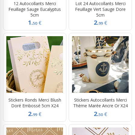
12 Autocollants Merci
Lot 24 Autocollants Merci
Feuillage Sauge Eucalyptus
Feuillage Vert Sauge Dore
5cm
5cm
1.
2.
€
€
50
99
Stickers Ronds Merci Blush
Stickers Autocollants Merci
Doré Embossé 5cm X24
Thème Marée Ancre Or X24
2.
2.
€
€
99
50