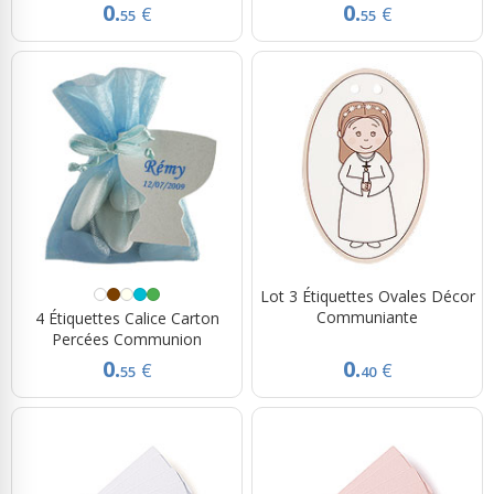
0.
0.
€
€
55
55
Lot 3 Étiquettes Ovales Décor
Communiante
4 Étiquettes Calice Carton
Percées Communion
0.
0.
€
€
55
40