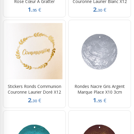
Rose Cœur À Gratter
Couronne Laurier Blanc X12
1.
2.
€
€
95
30
Stickers Ronds Communion
Rondes Nacre Gris Argent
Couronne Laurier Doré X12
Marque Place X10 3cm
2.
1.
€
€
30
95