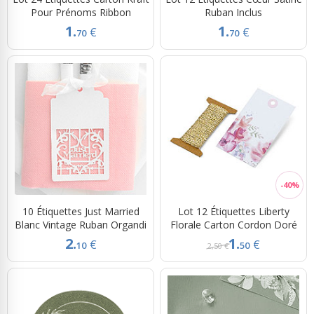
Pour Prénoms Ribbon
Ruban Inclus
1.
1.
€
€
70
70
10 Étiquettes Just Married
Lot 12 Étiquettes Liberty
Blanc Vintage Ruban Organdi
Florale Carton Cordon Doré
2.
1.
€
€
10
50
2,50 €