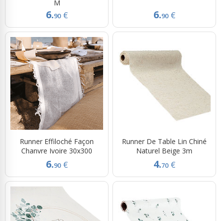
M
6.
6.
€
€
90
90
Runner Effiloché Façon
Runner De Table Lin Chiné
Chanvre Ivoire 30x300
Naturel Beige 3m
6.
4.
€
€
90
70