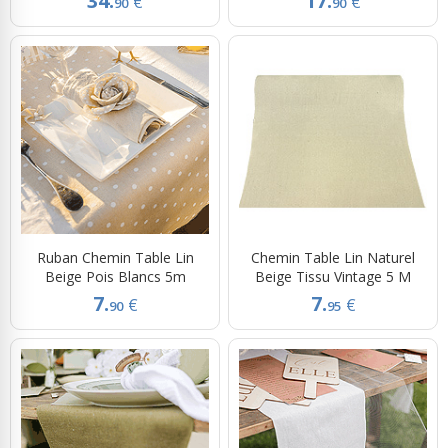
34.
17.
€
€
90
90
Ruban Chemin Table Lin
Chemin Table Lin Naturel
Beige Pois Blancs 5m
Beige Tissu Vintage 5 M
7.
7.
€
€
90
95