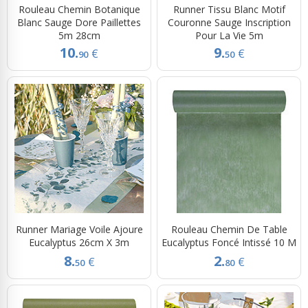
Rouleau Chemin Botanique
Runner Tissu Blanc Motif
Blanc Sauge Dore Paillettes
Couronne Sauge Inscription
5m 28cm
Pour La Vie 5m
10.
9.
€
€
90
50
Runner Mariage Voile Ajoure
Rouleau Chemin De Table
Eucalyptus 26cm X 3m
Eucalyptus Foncé Intissé 10 M
8.
2.
€
€
50
80