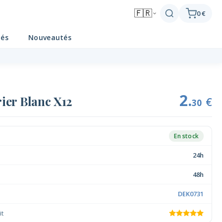
🇫🇷
0 €
tés
Nouveautés
2.
ier Blanc X12
€
30
En stock
24h
48h
DEK0731
it