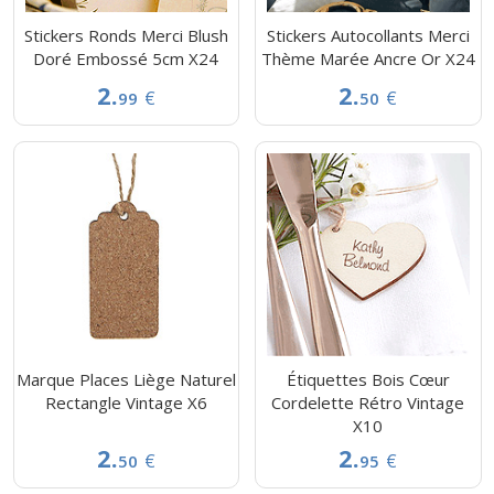
Stickers Ronds Merci Blush
Stickers Autocollants Merci
Doré Embossé 5cm X24
Thème Marée Ancre Or X24
2.
2.
€
€
99
50
Marque Places Liège Naturel
Étiquettes Bois Cœur
Rectangle Vintage X6
Cordelette Rétro Vintage
X10
2.
2.
€
€
50
95