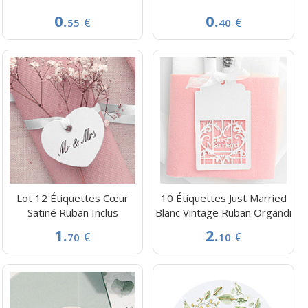
0.
0.
€
€
55
40
Lot 12 Étiquettes Cœur
10 Étiquettes Just Married
Satiné Ruban Inclus
Blanc Vintage Ruban Organdi
1.
2.
€
€
70
10