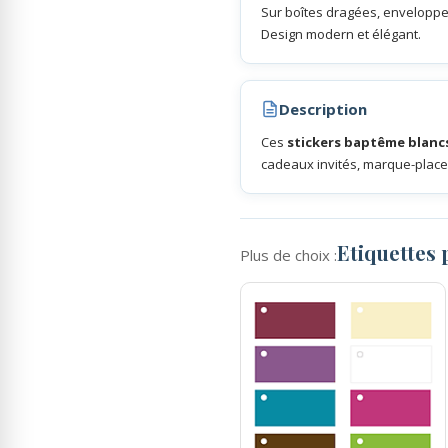
Sur boîtes dragées, envelopp
Design modern et élégant.
Rubans Tulle Organdi
Description
Scrapbooking, Loisirs Créatifs
Ces
stickers baptême blanc
cadeaux invités, marque-places
Etiquettes
Plus de choix :