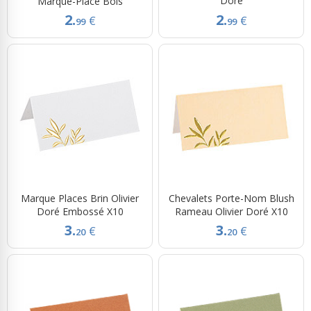
Doré
Marque-Place Bois
2.
2.
€
€
99
99
Marque Places Brin Olivier
Chevalets Porte-Nom Blush
Doré Embossé X10
Rameau Olivier Doré X10
3.
3.
€
€
20
20