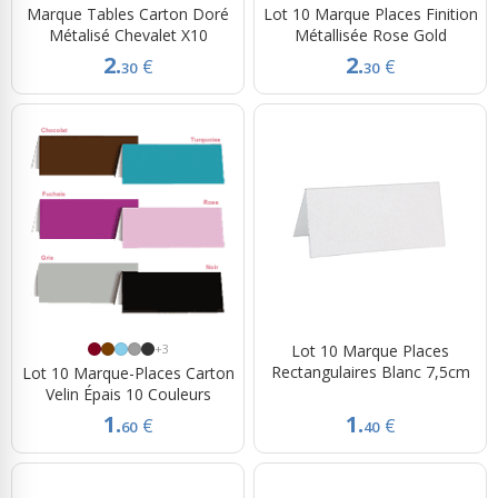
Marque Tables Carton Doré
Lot 10 Marque Places Finition
Métalisé Chevalet X10
Métallisée Rose Gold
2.
2.
€
€
30
30
+3
Lot 10 Marque Places
Rectangulaires Blanc 7,5cm
Lot 10 Marque-Places Carton
Velin Épais 10 Couleurs
1.
1.
€
€
60
40