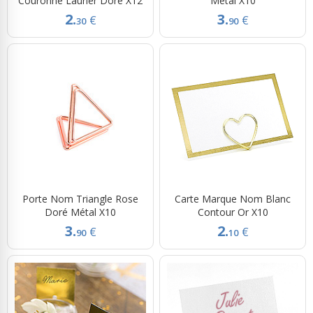
Couronne Laurier Doré X12
Métal X10
2.
3.
€
€
30
90
Porte Nom Triangle Rose
Carte Marque Nom Blanc
Doré Métal X10
Contour Or X10
3.
2.
€
€
90
10