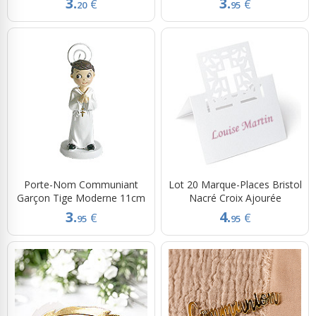
3.
3.
€
€
20
95
Porte-Nom Communiant
Lot 20 Marque-Places Bristol
Garçon Tige Moderne 11cm
Nacré Croix Ajourée
3.
4.
€
€
95
95