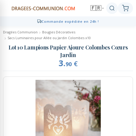
🇫🇷
Commande expédiée en 24h !
Click and Collect en 2h gratuit !
Retour
Retour
Retour
Retour
Retour
Dragées Communion
Bougies Décoratives
Sacs Luminaires pour Allée ou Jardin Colombes x10
Dragées
Présentations
Décoration
Personnalisé
Cadeaux Invités
Lot 10 Lampions Papier Ajoure Colombes Cœurs
Dragées coeur
Jardin
Compositions de dragées
Décoration de table
Contenants personnalisés
Cadeaux Invités
3.
€
90
Dragées amande - chocolat
Marque-places, Pinces,
Brochettes bonbons, bouquets
Echantillons de dragées
Etiquettes Personnalisées
Chevalets
bonbons
Présentoirs à dragées
Ruban Personnalisé
Bougies de décoration
Mignonettes Alcool
Contenants dragées
Serviettes personnalisées
Décoration de gâteaux
Candy Bar, Bar à bonbons
Ambiance Thème Candy Bar