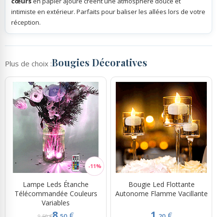
cœurs
en papier ajoure créent une atmosphère douce et
intimiste en extérieur. Parfaits pour baliser les allées lors de votre
réception.
Bougies Décoratives
Plus de choix :
Lampe Leds Étanche
Bougie Led Flottante
Télécommandée Couleurs
Autonome Flamme Vacillante
Variables
8.
1.
€
€
50
20
9,50 €