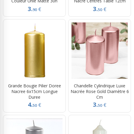
Couleur Unie Matte 30h
Nacré Centres Table 12cm
3.
3.
€
€
90
50
Grande Bougie Pilier Doree
Chandelle Cylindrique Luxe
Nacree 6x15cm Longue
Nacrée Rose Gold Diamètre 6
Duree
Cm
4.
3.
€
€
50
50