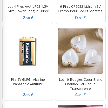
Lot 4 Piles AAA LR03 1,5V
6 Piles CR2032 Lithium 3V
Extra Power Longue Durée
Promo Pour Led Et Montres
2.
0.
€
€
50
95
Pile 9V 6LR61 Alcaline
Lot 10 Bougies Cœur Blanc
Panasonic Antifuite
Chauffe-Plat Coque
Transparente
2.
4.
€
€
95
20