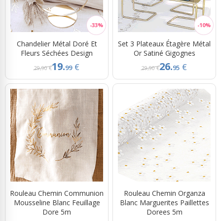
Chandelier Métal Doré Et
Set 3 Plateaux Étagère Métal
Fleurs Séchées Design
Or Satiné Gigognes
19.
26.
€
€
99
95
29,90 €
29,90 €
Rouleau Chemin Communion
Rouleau Chemin Organza
Mousseline Blanc Feuillage
Blanc Marguerites Paillettes
Dore 5m
Dorees 5m