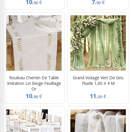
10.
7.
€
€
90
90
Rouleau Chemin De Table
Grand Voilage Vert De Gris
Imitation Lin Beige Feuillage
Fluide 1,60 X 4 M
Or
10.
11.
€
€
90
50