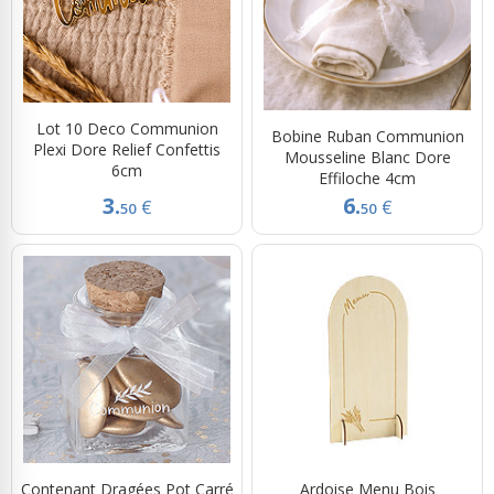
Lot 10 Deco Communion
Bobine Ruban Communion
Plexi Dore Relief Confettis
Mousseline Blanc Dore
6cm
Effiloche 4cm
3.
6.
€
€
50
50
Contenant Dragées Pot Carré
Ardoise Menu Bois