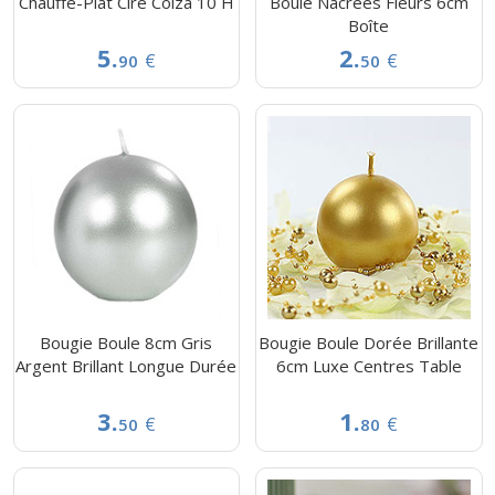
Chauffe-Plat Cire Colza 10 H
Boule Nacrées Fleurs 6cm
Boîte
5.
2.
€
€
90
50
Bougie Boule 8cm Gris
Bougie Boule Dorée Brillante
Argent Brillant Longue Durée
6cm Luxe Centres Table
3.
1.
€
€
50
80