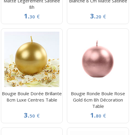
Matte Légèrement Satinée
Blanche 8 Cm Matte Satinée
8h
1.
3.
€
€
30
20
Bougie Boule Dorée Brillante
Bougie Ronde Boule Rose
8cm Luxe Centres Table
Gold 6cm 8h Décoration
Table
3.
1.
€
€
50
80