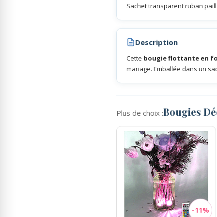
Sachet transparent ruban pail
Rubans Tulle Organdi
Description
Scrapbooking, Loisirs Créatifs
Cette
bougie flottante en f
mariage. Emballée dans un sac
Bougies Dé
Plus de choix :