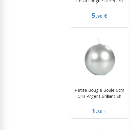
Colza Longue Durée 7h
5.
€
90
Petite Bougie Boule 6cm
Gris Argent Brillant 8h
1.
€
80