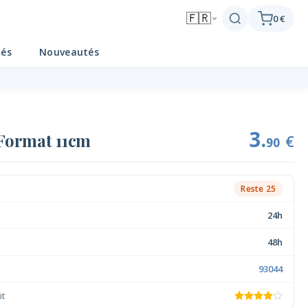
🇫🇷
0 €
tés
Nouveautés
3.
 Format 11cm
€
90
Reste 25
24h
48h
93044
it