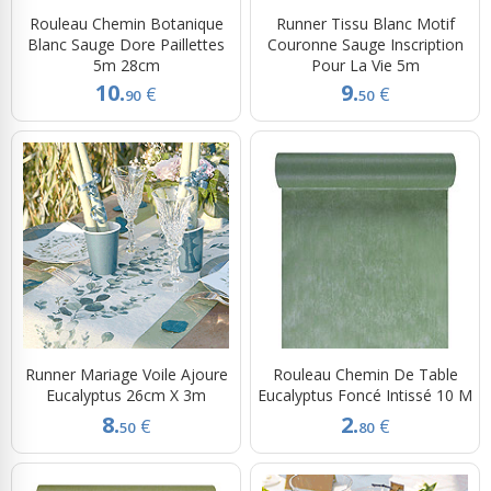
Rouleau Chemin Botanique
Runner Tissu Blanc Motif
Blanc Sauge Dore Paillettes
Couronne Sauge Inscription
5m 28cm
Pour La Vie 5m
10.
9.
€
€
90
50
Runner Mariage Voile Ajoure
Rouleau Chemin De Table
Eucalyptus 26cm X 3m
Eucalyptus Foncé Intissé 10 M
8.
2.
€
€
50
80