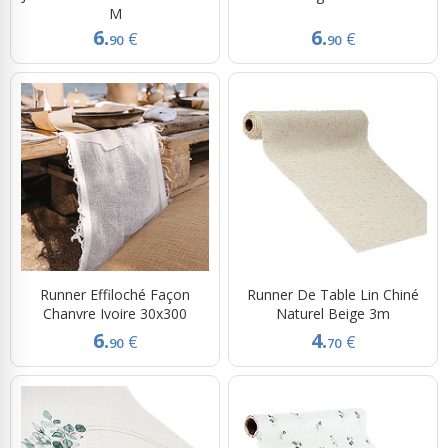
M
6.
6.
€
€
90
90
Runner Effiloché Façon
Runner De Table Lin Chiné
Chanvre Ivoire 30x300
Naturel Beige 3m
6.
4.
€
€
90
70