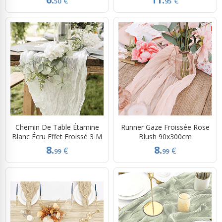
€
€
50
95
Chemin De Table Étamine
Runner Gaze Froissée Rose
Blanc Écru Effet Froissé 3 M
Blush 90x300cm
8.
8.
€
€
99
99