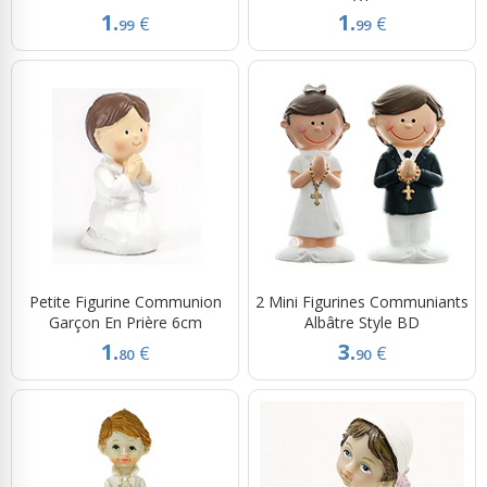
1.
1.
€
€
99
99
Petite Figurine Communion
2 Mini Figurines Communiants
Garçon En Prière 6cm
Albâtre Style BD
1.
3.
€
€
80
90