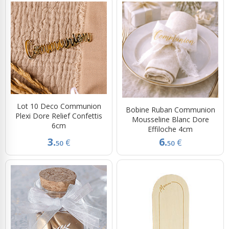
Lot 10 Deco Communion
Bobine Ruban Communion
Plexi Dore Relief Confettis
Mousseline Blanc Dore
6cm
Effiloche 4cm
3.
6.
€
€
50
50