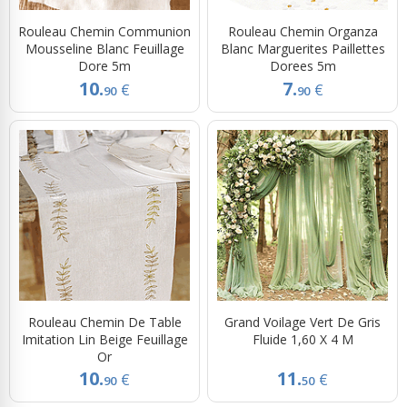
Rouleau Chemin Communion
Rouleau Chemin Organza
Mousseline Blanc Feuillage
Blanc Marguerites Paillettes
Dore 5m
Dorees 5m
10.
7.
€
€
90
90
Rouleau Chemin De Table
Grand Voilage Vert De Gris
Imitation Lin Beige Feuillage
Fluide 1,60 X 4 M
Or
10.
11.
€
€
90
50