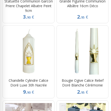
Statuette Communion Garcon
Grande Figurine Communion
Priere Chapelet Albatre Peint
Albâtre 16cm Déco
9cm
3.
2.
€
€
90
95
Chandelle Cylindre Calice
Bougie Ogive Calice Relief
Doré Luxe 30h Nacrée
Doré Blanche Cérémonie
9.
2.
€
€
90
95