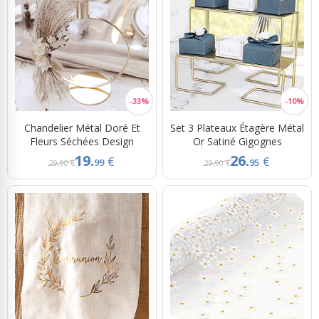
Chandelier Métal Doré Et
Set 3 Plateaux Étagère Métal
Fleurs Séchées Design
Or Satiné Gigognes
19.
26.
€
€
99
95
29,90 €
29,90 €