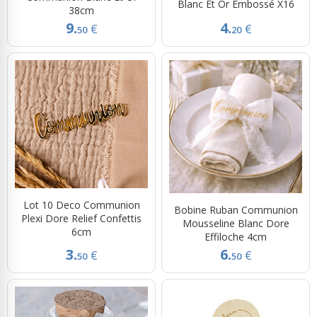
Blanc Et Or Embossé X16
38cm
9.
4.
€
€
50
20
Lot 10 Deco Communion
Bobine Ruban Communion
Plexi Dore Relief Confettis
Mousseline Blanc Dore
6cm
Effiloche 4cm
3.
6.
€
€
50
50