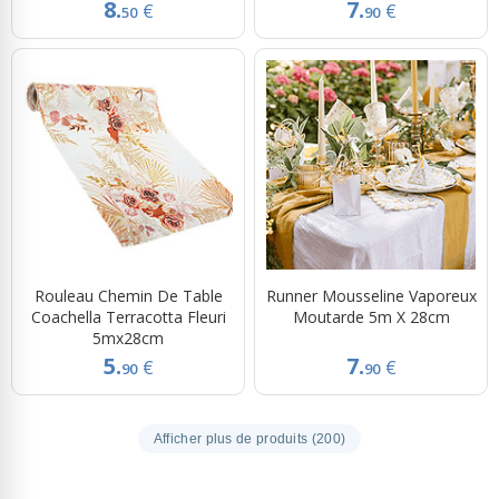
8.
7.
€
€
50
90
Rouleau Chemin De Table
Runner Mousseline Vaporeux
Coachella Terracotta Fleuri
Moutarde 5m X 28cm
5mx28cm
5.
7.
€
€
90
90
Afficher plus de produits (200)