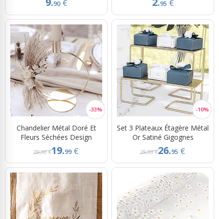
9.
2.
€
€
90
95
Chandelier Métal Doré Et
Set 3 Plateaux Étagère Métal
Fleurs Séchées Design
Or Satiné Gigognes
19.
26.
€
€
99
95
29,90 €
29,90 €