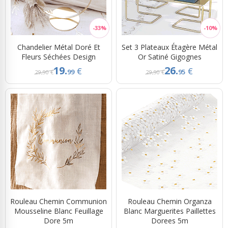
Chandelier Métal Doré Et
Set 3 Plateaux Étagère Métal
Fleurs Séchées Design
Or Satiné Gigognes
19.
26.
€
€
99
95
29,90 €
29,90 €
Rouleau Chemin Communion
Rouleau Chemin Organza
Mousseline Blanc Feuillage
Blanc Marguerites Paillettes
Dore 5m
Dorees 5m