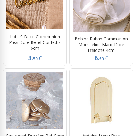
Lot 10 Deco Communion
Bobine Ruban Communion
Plexi Dore Relief Confettis
Mousseline Blanc Dore
6cm
Effiloche 4cm
3.
6.
€
€
50
50
Contenant Dragées Pot Carré
Ardoise Menu Bois