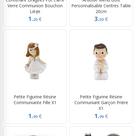
Verre Communion Bouchon
Personnalisable Centres Table
Liège
20cm
1.
3.
€
€
20
50
Petite Figurine Résine
Petite Figurine Résine
Communiante Fille X1
Communiant Garçon Prière
X1
1.
1.
€
€
99
99