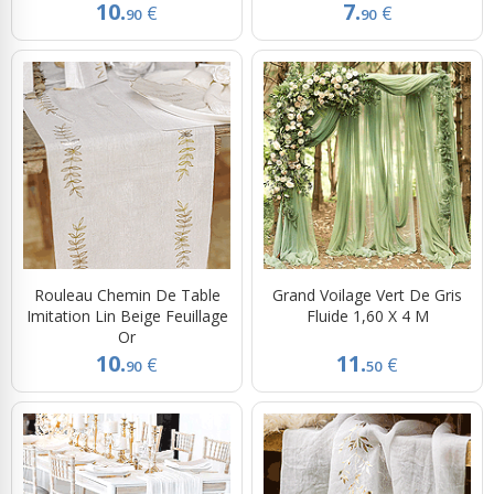
10.
7.
€
€
90
90
Rouleau Chemin De Table
Grand Voilage Vert De Gris
Imitation Lin Beige Feuillage
Fluide 1,60 X 4 M
Or
10.
11.
€
€
90
50