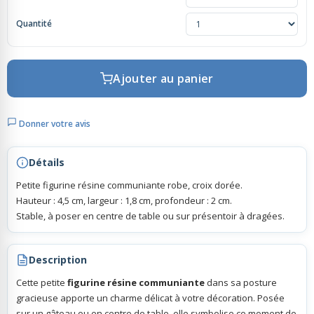
Quantité
Rubans Tulle Organdi
Scrapbooking, Loisirs Créatifs
Ajouter au panier
Donner votre avis
Détails
Petite figurine résine communiante robe, croix dorée.
Hauteur : 4,5 cm, largeur : 1,8 cm, profondeur : 2 cm.
Stable, à poser en centre de table ou sur présentoir à dragées.
Description
Cette petite
figurine résine communiante
dans sa posture
gracieuse apporte un charme délicat à votre décoration. Posée
sur un gâteau ou en centre de table, elle symbolise ce moment de