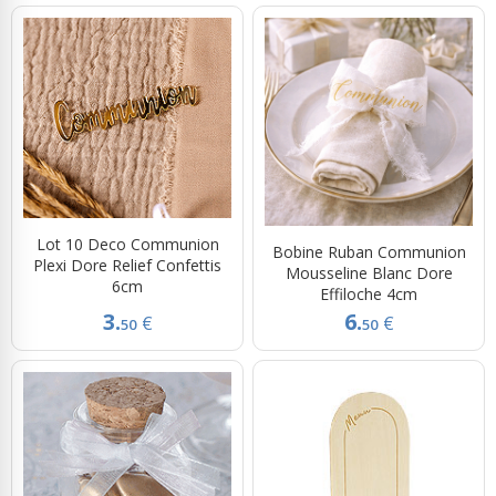
Lot 10 Deco Communion
Bobine Ruban Communion
Plexi Dore Relief Confettis
Mousseline Blanc Dore
6cm
Effiloche 4cm
3.
6.
€
€
50
50