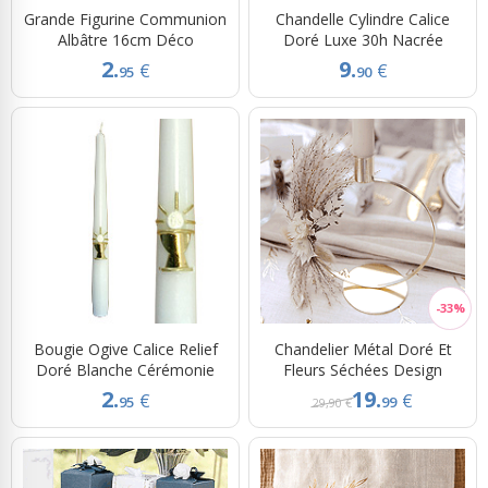
Grande Figurine Communion
Chandelle Cylindre Calice
Albâtre 16cm Déco
Doré Luxe 30h Nacrée
2.
9.
€
€
95
90
Bougie Ogive Calice Relief
Chandelier Métal Doré Et
Doré Blanche Cérémonie
Fleurs Séchées Design
2.
19.
€
€
95
99
29,90 €