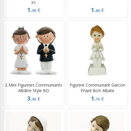
X1
1.
1.
€
€
99
80
2 Mini Figurines Communiants
Figurine Communiant Garcon
Albâtre Style BD
Priant 8cm Albate
3.
1.
€
€
90
70