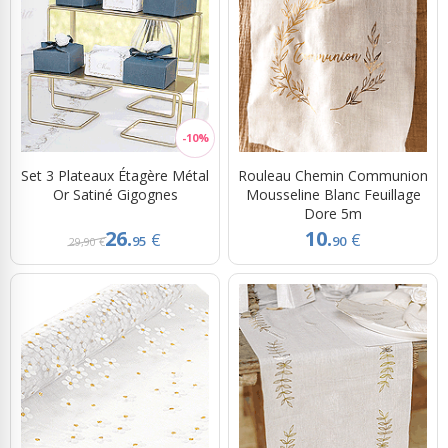
Set 3 Plateaux Étagère Métal
Rouleau Chemin Communion
Or Satiné Gigognes
Mousseline Blanc Feuillage
Dore 5m
26.
10.
€
€
95
90
29,90 €