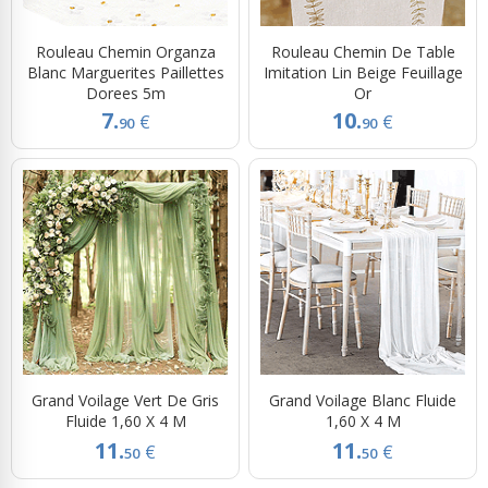
Rouleau Chemin Organza
Rouleau Chemin De Table
Blanc Marguerites Paillettes
Imitation Lin Beige Feuillage
Dorees 5m
Or
7.
10.
€
€
90
90
Grand Voilage Vert De Gris
Grand Voilage Blanc Fluide
Fluide 1,60 X 4 M
1,60 X 4 M
11.
11.
€
€
50
50