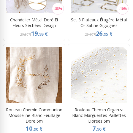
Chandelier Métal Doré Et
Set 3 Plateaux Étagère Métal
Fleurs Séchées Design
Or Satiné Gigognes
19.
26.
€
€
99
95
29,90 €
29,90 €
Rouleau Chemin Communion
Rouleau Chemin Organza
Mousseline Blanc Feuillage
Blanc Marguerites Paillettes
Dore 5m
Dorees 5m
10.
7.
€
€
90
90