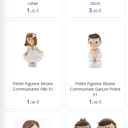
Liège
20cm
1.
3.
€
€
20
50
Petite Figurine Résine
Petite Figurine Résine
Communiante Fille X1
Communiant Garçon Prière
X1
1.
1.
€
€
99
99