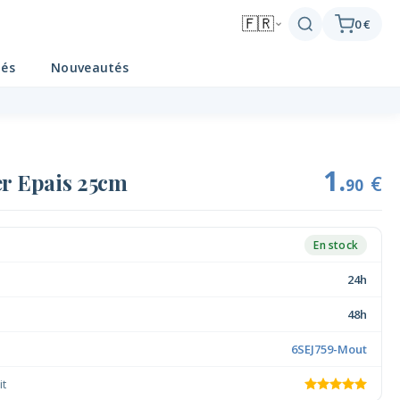
🇫🇷
0 €
tés
Nouveautés
1.
er Epais 25cm
€
90
En stock
24h
48h
6SEJ759-Mout
it