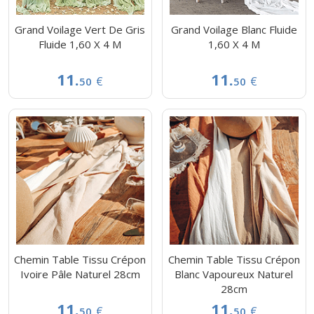
Grand Voilage Vert De Gris
Grand Voilage Blanc Fluide
Fluide 1,60 X 4 M
1,60 X 4 M
11.
11.
€
€
50
50
Chemin Table Tissu Crépon
Chemin Table Tissu Crépon
Ivoire Pâle Naturel 28cm
Blanc Vapoureux Naturel
28cm
11.
11.
€
€
50
50