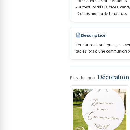
- Resistantes et absorbantes.
- Buffets, cocktails, fetes, cand
- Coloris moutarde tendance.
Rubans Tulle Organdi
Scrapbooking, Loisirs Créatifs
Description
Tendance et pratiques, ces
se
tables lors d'une communion o
Décoratio
Plus de choix :