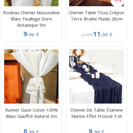
Rouleau Chemin Mousseline
Chemin Table Tissu Crépon
Blanc Feuillage Dore
Terre Brulée Fluide 28cm
Botanique 5m
9.
11.
€
€
90
50
12,50 €
Runner Gaze Coton 100%
Chemin De Table Étamine
Blanc Gauffré Naturel 3m
Marine Effet Froissé 3 M
8.
8.
€
€
99
99