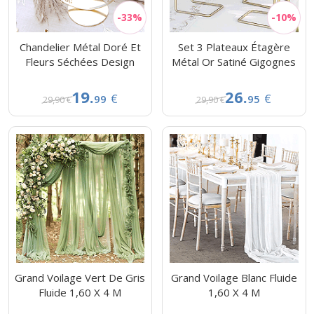
Chandelier Métal Doré Et
Set 3 Plateaux Étagère
Fleurs Séchées Design
Métal Or Satiné Gigognes
19.
26.
€
€
99
95
29,90 €
29,90 €
Grand Voilage Vert De Gris
Grand Voilage Blanc Fluide
Fluide 1,60 X 4 M
1,60 X 4 M