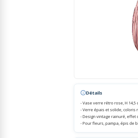
Gâteaux bonbons, bouquets
Ambiance Thème Vintage
bonbons
Boîtes de chocolats
Ambiance Thème Mer
Vaisselle, Cocktail, Mise en
Etiquettes Personnalisées
Bouche
Ruban Personnalisé
Articles Fluo
Rubans Tulle Organdi
Déco salle communion
Détails
Scrapbooking, Loisirs Créatifs
Fleurs, Décoration Florale
- Vase verre rétro rose, H 14,5 c
- Verre épais et solide, coloris
- Design vintage rainuré, effet
Feux d'artifices
- Pour fleurs, pampa, épis de b
Sky Lanterns