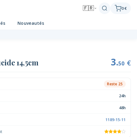
🇫🇷
0 €
tés
Nouveautés
3.
ucide 14,5cm
€
50
Reste 25
24h
48h
1189-15-11
it