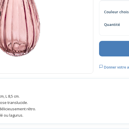
Couleur chois
Quantité
Donner votre a
m, L 8,5 cm.
 rose translucide.
 délicieusement rétro.
lé ou lagurus.