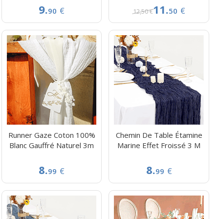
9.
11.
€
€
90
50
12,50 €
Runner Gaze Coton 100%
Chemin De Table Étamine
Blanc Gauffré Naturel 3m
Marine Effet Froissé 3 M
8.
8.
€
€
99
99