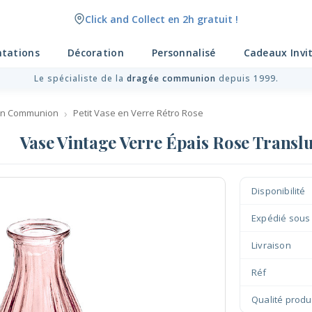
Click and Collect en 2h gratuit !
Livraison point relais gratuit dès 89 € !
ntations
Décoration
Personnalisé
Cadeaux Invi
Le spécialiste de la
dragée communion
depuis 1999.
on Communion
Petit Vase en Verre Rétro Rose
Vase Vintage Verre Épais Rose Transl
Disponibilité
Expédié sous
Livraison
Réf
Qualité produ