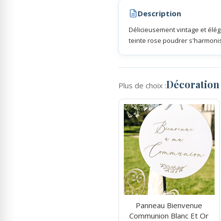
Description
Rubans Tulle Organdi
Délicieusement vintage et élég
teinte rose poudrer s'harmon
Scrapbooking, Loisirs Créatifs
Décoratio
Plus de choix :
Panneau Bienvenue
Communion Blanc Et Or