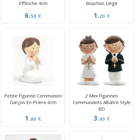
Effiloche 4cm
Bouchon Liège
6.
1.
€
€
50
20
Petite Figurine Communion
2 Mini Figurines
Garçon En Prière 6cm
Communiants Albâtre Style
BD
1.
3.
€
€
80
90