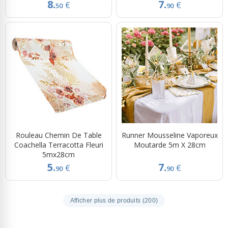
8.
7.
€
€
50
90
Rouleau Chemin De Table
Runner Mousseline Vaporeux
Coachella Terracotta Fleuri
Moutarde 5m X 28cm
5mx28cm
5.
7.
€
€
90
90
Afficher plus de produits (200)