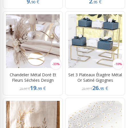
9.
2.
€
€
90
95
Chandelier Métal Doré Et
Set 3 Plateaux Étagère Métal
Fleurs Séchées Design
Or Satiné Gigognes
19.
26.
€
€
99
95
29,90 €
29,90 €