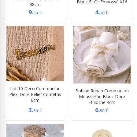
Blanc Et Or Embossé X16
38cm
9.
4.
€
€
50
20
Lot 10 Deco Communion
Bobine Ruban Communion
Plexi Dore Relief Confettis
Mousseline Blanc Dore
6cm
Effiloche 4cm
3.
6.
€
€
50
50