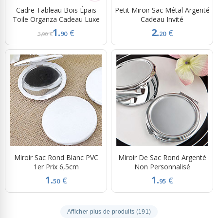
Cadre Tableau Bois Épais
Petit Miroir Sac Métal Argenté
Toile Organza Cadeau Luxe
Cadeau Invité
1.
2.
€
€
90
20
3,90 €
Miroir Sac Rond Blanc PVC
Miroir De Sac Rond Argenté
1er Prix 6,5cm
Non Personnalisé
1.
1.
€
€
50
95
Afficher plus de produits (191)