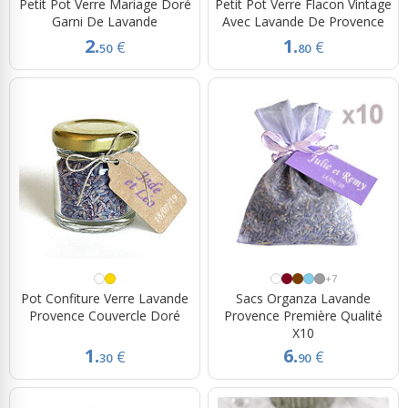
Petit Pot Verre Mariage Doré
Petit Pot Verre Flacon Vintage
Garni De Lavande
Avec Lavande De Provence
2.
1.
€
€
50
80
+7
Pot Confiture Verre Lavande
Sacs Organza Lavande
Provence Couvercle Doré
Provence Première Qualité
X10
1.
6.
€
€
30
90