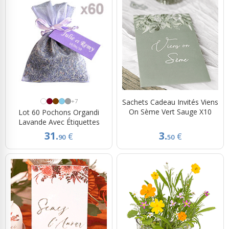
+7
Sachets Cadeau Invités Viens
On Sème Vert Sauge X10
Lot 60 Pochons Organdi
Lavande Avec Étiquettes
31.
3.
€
€
90
50