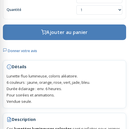
Quantité
Rubans Tulle Organdi
Scrapbooking, Loisirs Créatifs
Ajouter au panier
Donner votre avis
Détails
Lunette fluo lumineuse, coloris aléatoire.
6 couleurs : jaune, orange, rose, vert, jade, bleu.
Durée éclairage : env. 6 heures.
Pour soirées et animations.
Vendue seule.
Description
Ces
lunettes lumineuses colorées
sont parfaites pour animer