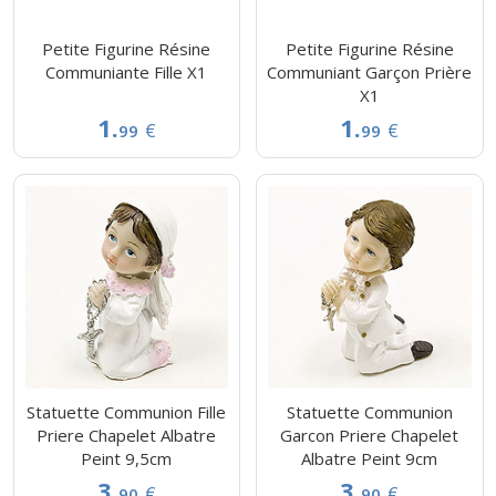
Petite Figurine Résine
Petite Figurine Résine
Communiante Fille X1
Communiant Garçon Prière
X1
1.
1.
€
€
99
99
Statuette Communion Fille
Statuette Communion
Priere Chapelet Albatre
Garcon Priere Chapelet
Peint 9,5cm
Albatre Peint 9cm
3.
3.
€
€
90
90