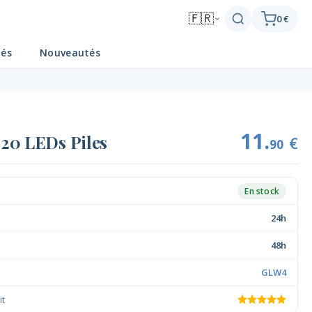
🇫🇷
0 €
tés
Nouveautés
11.
 20 LEDs Piles
€
90
En stock
24h
48h
GLW4
it