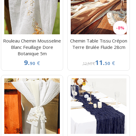
Rouleau Chemin Mousseline
Chemin Table Tissu Crépon
Blanc Feuillage Dore
Terre Brulée Fluide 28cm
Botanique 5m
9.
11.
€
€
90
50
12,50 €