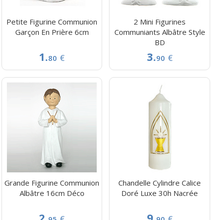
Petite Figurine Communion
2 Mini Figurines
Garçon En Prière 6cm
Communiants Albâtre Style
BD
1.
3.
€
€
80
90
Grande Figurine Communion
Chandelle Cylindre Calice
Albâtre 16cm Déco
Doré Luxe 30h Nacrée
2.
9.
€
€
95
90