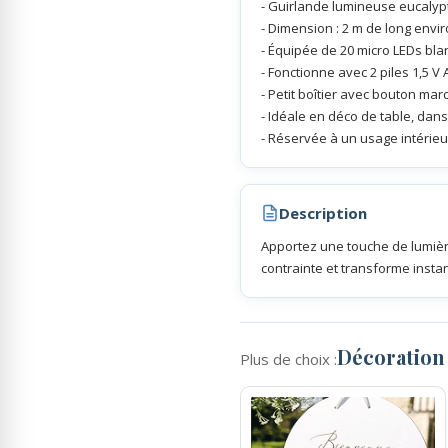
- Guirlande lumineuse eucalyptus
- Dimension : 2 m de long envir
- Équipée de 20 micro LEDs bla
Rubans Tulle Organdi
- Fonctionne avec 2 piles 1,5 V 
- Petit boîtier avec bouton mar
Scrapbooking, Loisirs Créatifs
- Idéale en déco de table, dan
- Réservée à un usage intérieu
Description
Apportez une touche de lumièr
contrainte et transforme inst
Décoratio
Plus de choix :