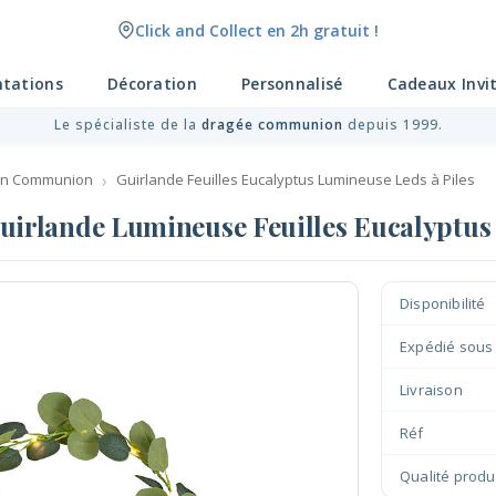
Click and Collect en 2h gratuit !
Livraison point relais gratuit dès 89 € !
ntations
Décoration
Personnalisé
Cadeaux Invi
Le spécialiste de la
dragée communion
depuis 1999.
on Communion
Guirlande Feuilles Eucalyptus Lumineuse Leds à Piles
uirlande Lumineuse Feuilles Eucalyptus
Disponibilité
Expédié sous
Livraison
Réf
Qualité produ