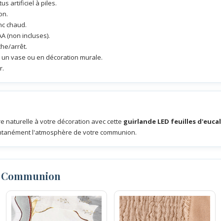
 artificiel à piles.
on.
nc chaud.
AA (non incluses).
che/arrêt.
s un vase ou en décoration murale.
r.
e naturelle à votre décoration avec cette
guirlande LED feuilles d'euca
antanément l'atmosphère de votre communion.
n Communion