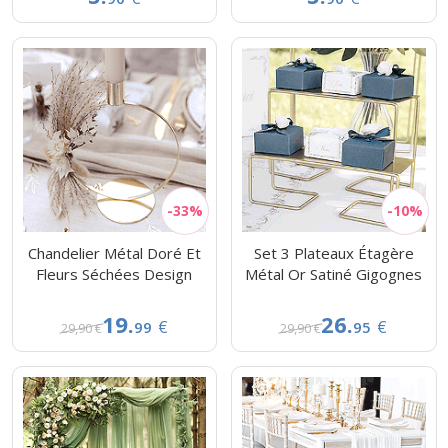
Chandelier Métal Doré Et
Set 3 Plateaux Étagère
Fleurs Séchées Design
Métal Or Satiné Gigognes
19.
26.
€
€
99
95
29,90 €
29,90 €