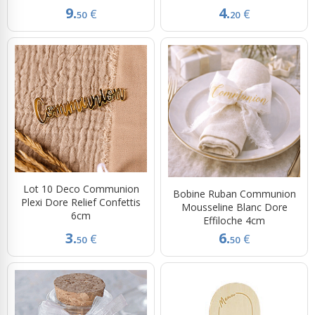
9.
4.
€
€
50
20
Lot 10 Deco Communion
Bobine Ruban Communion
Plexi Dore Relief Confettis
Mousseline Blanc Dore
6cm
Effiloche 4cm
3.
6.
€
€
50
50