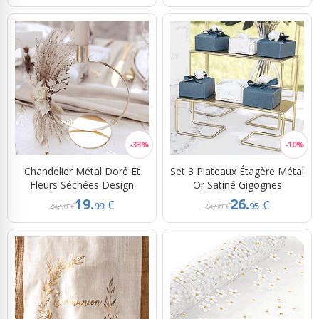
Chandelier Métal Doré Et
Set 3 Plateaux Étagère Métal
Fleurs Séchées Design
Or Satiné Gigognes
19.
26.
€
€
99
95
29,90 €
29,90 €