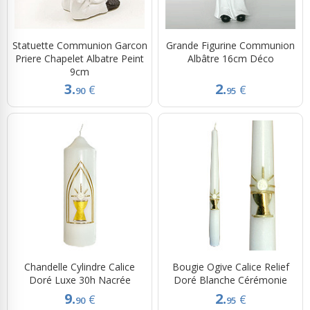
Statuette Communion Garcon
Grande Figurine Communion
Priere Chapelet Albatre Peint
Albâtre 16cm Déco
9cm
3.
2.
€
€
90
95
Chandelle Cylindre Calice
Bougie Ogive Calice Relief
Doré Luxe 30h Nacrée
Doré Blanche Cérémonie
9.
2.
€
€
90
95