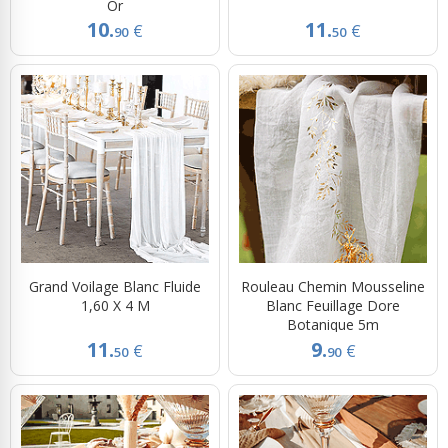
Or
10.
11.
€
€
90
50
Grand Voilage Blanc Fluide
Rouleau Chemin Mousseline
1,60 X 4 M
Blanc Feuillage Dore
Botanique 5m
11.
9.
€
€
50
90