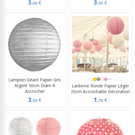
3.
3.
€
€
50
50
Lampion Géant Papier Gris
+3
Argent 50cm Diam À
Lanterne Ronde Papier Léger
Accrocher
25cm Accrochable Décoration
3.
1.
€
€
50
70