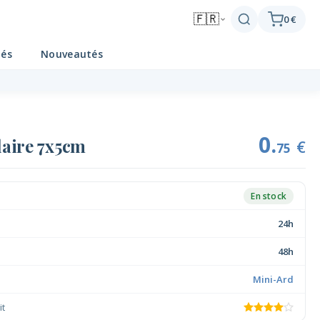
🇫🇷
0 €
tés
Nouveautés
0.
laire 7x5cm
€
75
En stock
24h
48h
Mini-Ard
it