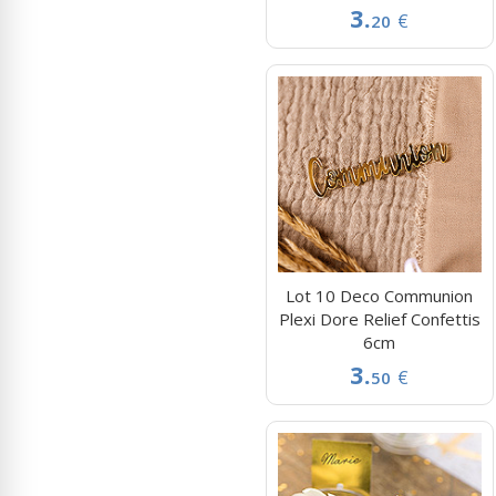
3.
€
20
Lot 10 Deco Communion
Plexi Dore Relief Confettis
6cm
3.
€
50