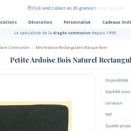
Livraison point relais gratuit dès 89 € !
ntations
Décoration
Personnalisé
Cadeaux Invi
Le spécialiste de la
dragée communion
depuis 1999.
lace Communion
Mini Ardoise Rectangulaire Marque Nom
Petite Ardoise Bois Naturel Rectangu
Disponibilité
Expédié sous
Livraison
Réf
Qualité produ