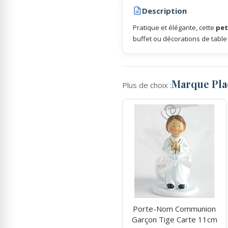
Description
Rubans Tulle Organdi
Pratique et élégante, cette
pet
buffet ou décorations de table
Scrapbooking, Loisirs Créatifs
Marque Pl
Plus de choix :
Porte-Nom Communion
Garçon Tige Carte 11cm