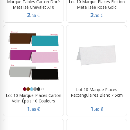
Marque Tables Carton Doré
Lot 10 Marque Places Finition
Métalisé Chevalet X10
Métallisée Rose Gold
2.
2.
€
€
30
30
+3
Lot 10 Marque Places
Rectangulaires Blanc 7,5cm
Lot 10 Marque-Places Carton
Velin Épais 10 Couleurs
1.
1.
€
€
60
40