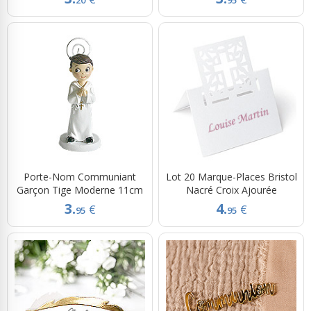
20
95
Porte-Nom Communiant
Lot 20 Marque-Places Bristol
Garçon Tige Moderne 11cm
Nacré Croix Ajourée
3.
4.
€
€
95
95