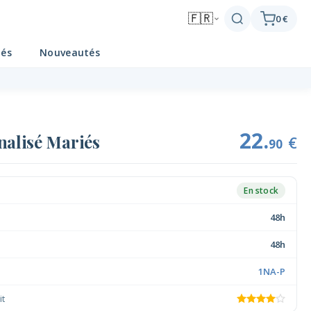
🇫🇷
0 €
tés
Nouveautés
22.
nalisé Mariés
€
90
En stock
48h
48h
1NA-P
it