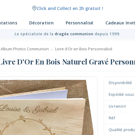
Click and Collect en 2h gratuit !
Livraison point relais gratuit dès 89 € !
ntations
Décoration
Personnalisé
Cadeaux Invi
Le spécialiste de la
dragée communion
depuis 1999.
Or Album Photos Communion
Livre d'Or en Bois Personnalisé
Livre D'Or En Bois Naturel Gravé Person
Disponibilité
Expédié sous
Livraison
Réf
Qualité produ