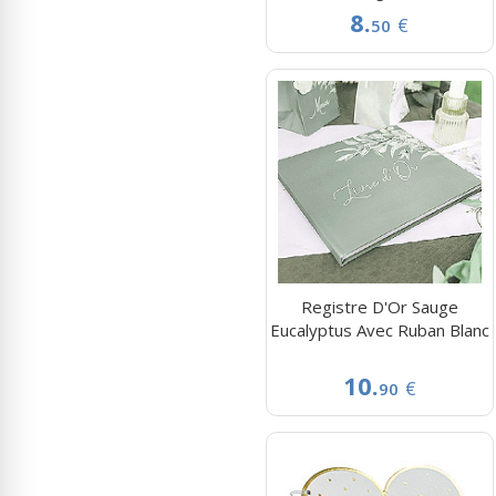
8.
€
50
Registre D'Or Sauge
Eucalyptus Avec Ruban Blanc
10.
€
90