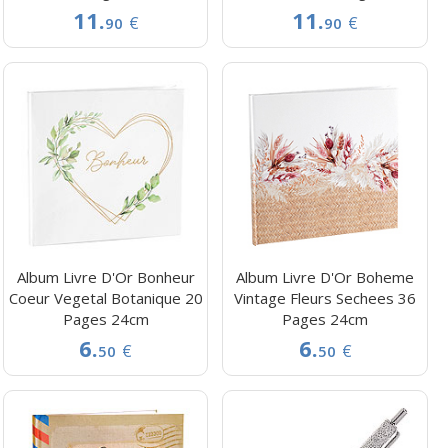
11.
11.
€
€
90
90
Album Livre D'Or Bonheur
Album Livre D'Or Boheme
Coeur Vegetal Botanique 20
Vintage Fleurs Sechees 36
Pages 24cm
Pages 24cm
6.
6.
€
€
50
50